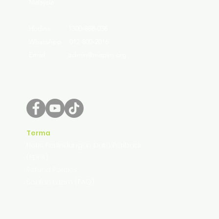
Malaysia
Hotline : 1300-888-038
WhatsApp : 012-800-2016
Email : admin@mapim.org
Terma
Notis Perlindungan Data Peribadi
(PDPA)
Refund Policies
Soalan Lazim (FAQ)