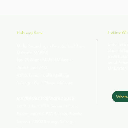
Hotline W
Hubungi Kami
Untuk seba
Majlis Perundingan Pertubuhan Islam
atau info la
Malaysia (MAPIM)
pada butan
No
. 25 Wisma MAPIM Malaysia,
untuk Wha
Jalan Puteri 2A/3,
MALAYSIA
43700, Bandar Bukit Mahkota,
Selangor Darul Ehsan, Malaysia.
Whats
MAPIM Central Warehouse
Lot 9, Jalan CIPTA Serenia 1 Pusat
Perindustrian CIPTA Selatan, Bandar
Serenia, 43900 Sepang, Selangor