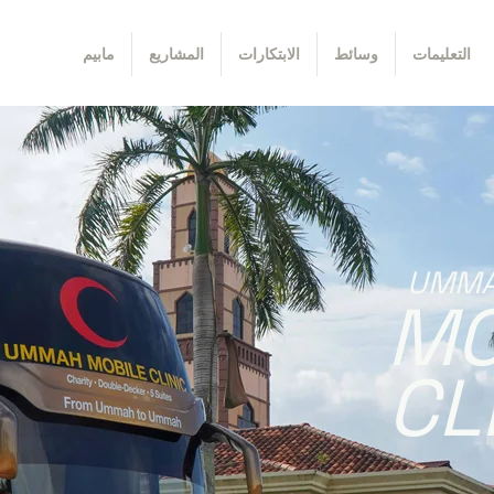
التعليمات
وسائط
الابتكارات
المشاريع
مابيم
UMM
MO
CL