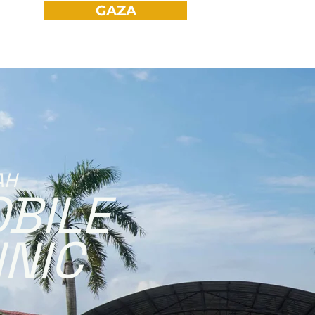
GAZA
AH
BILE
INIC