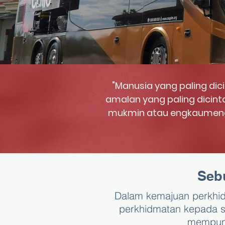
"Manusia yang paling dic
amalan yang paling dicin
mukmin atau engkaumeng
Seb
Dalam kemajuan perkhid
perkhidmatan kepada s
mempuny