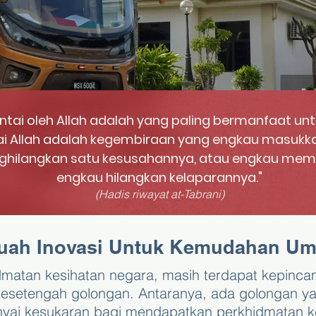
intai oleh Allah adalah yang paling bermanfaat un
tai Allah adalah kegembiraan yang engkau masukk
hilangkan satu kesusahannya, atau engkau mem
engkau hilangkan kelaparannya."
(Hadis riwayat at-Tabrani)
uah Inovasi Untuk Kemudahan U
matan kesihatan negara, masih terdapat kepinca
esetengah golongan. Antaranya, ada golongan yan
ai kesukaran bagi mendapatkan perkhidmatan ke