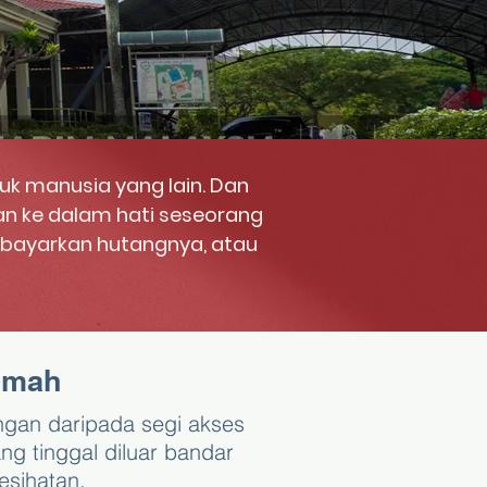
tuk manusia yang lain. Dan
an ke dalam hati seseorang
bayarkan hutangnya, atau
mmah
ngan daripada segi akses
g tinggal diluar bandar
sihatan.