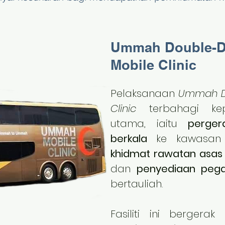
Ummah Double-D
Mobile Clinic
Pelaksanaan
Ummah Do
Clinic
terbahagi k
utama, iaitu
perger
berkala
ke kawasan 
khidmat rawatan asas
dan
penyediaan pega
bertauliah.
Fasiliti ini bergerak