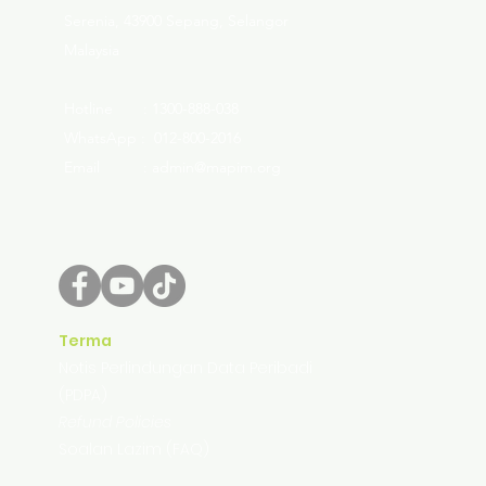
Serenia, 43900 Sepang, Selangor
Malaysia
Hotline : 1300-888-038
WhatsApp : 012-800-2016
Email : admin@mapim.org
Terma
Notis Perlindungan Data Peribadi
(PDPA)
Refund Policies
Soalan Lazim (FAQ)