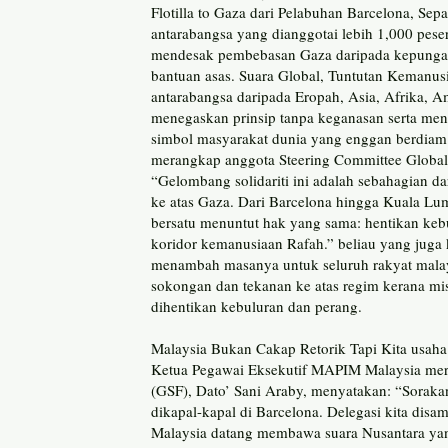
Flotilla to Gaza dari Pelabuhan Barcelona, Sep
antarabangsa yang dianggotai lebih 1,000 pes
mendesak pembebasan Gaza daripada kepungan
bantuan asas. Suara Global, Tuntutan Kemanu
antarabangsa daripada Eropah, Asia, Afrika, 
menegaskan prinsip tanpa keganasan serta men
simbol masyarakat dunia yang enggan berdiam 
merangkap anggota Steering Committee Global 
“Gelombang solidariti ini adalah sebahagian 
ke atas Gaza. Dari Barcelona hingga Kuala Lum
bersatu menuntut hak yang sama: hentikan keb
koridor kemanusiaan Rafah.” beliau yang juga
menambah masanya untuk seluruh rakyat malay
sokongan dan tekanan ke atas regim kerana mi
dihentikan kebuluran dan perang.
Malaysia Bukan Cakap Retorik Tapi Kita usaha
Ketua Pegawai Eksekutif MAPIM Malaysia mera
(GSF), Dato’ Sani Araby, menyatakan: “Sorak
dikapal-kapal di Barcelona. Delegasi kita dis
Malaysia datang membawa suara Nusantara yang 