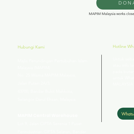
DON
MAPIM Malaysia works closel
Hotline W
Hubungi Kami
Untuk seba
Majlis Perundingan Pertubuhan Islam
atau info la
Malaysia (MAPIM)
pada butan
No
. 25 Wisma MAPIM Malaysia,
untuk Wha
Jalan Puteri 2A/3,
MALAYSIA
43700, Bandar Bukit Mahkota,
Selangor Darul Ehsan, Malaysia.
Whats
MAPIM Central Warehouse
Lot 9, Jalan CIPTA Serenia 1 Pusat
Perindustrian CIPTA Selatan, Bandar