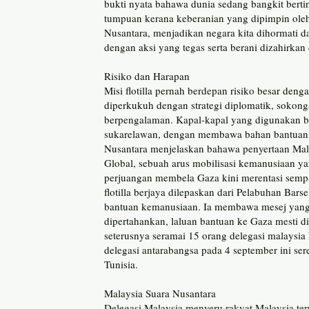
bukti nyata bahawa dunia sedang bangkit berti
tumpuan kerana keberanian yang dipimpin ol
Nusantara, menjadikan negara kita dihormati d
dengan aksi yang tegas serta berani dizahirkan 
Risiko dan Harapan
Misi flotilla pernah berdepan risiko besar deng
diperkukuh dengan strategi diplomatik, sokon
berpengalaman. Kapal-kapal yang digunakan be
sukarelawan, dengan membawa bahan bantuan asa
Nusantara menjelaskan bahawa penyertaan Mal
Global, sebuah arus mobilisasi kemanusiaan y
perjuangan membela Gaza kini merentasi semp
flotilla berjaya dilepaskan dari Pelabuhan Ba
bantuan kemanusiaan. Ia membawa mesej yang 
dipertahankan, laluan bantuan ke Gaza mesti di
seterusnya seramai 15 orang delegasi malaysia
delegasi antarabangsa pada 4 september ini se
Tunisia.
Malaysia Suara Nusantara
Delegasi Malaysia menyeru rakyat Malaysia ter