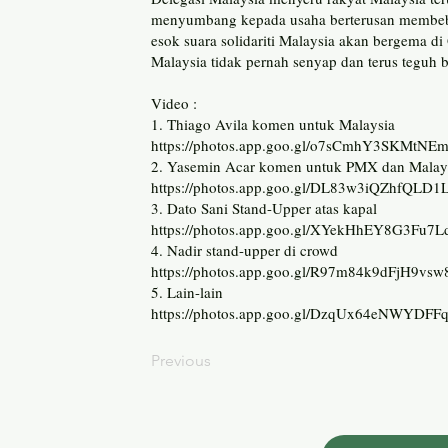
menyumbang kepada usaha berterusan membebas
esok suara solidariti Malaysia akan bergema d
Malaysia tidak pernah senyap dan terus teguh 
Video :
1. Thiago Avila komen untuk Malaysia
https://photos.app.goo.gl/o7sCmhY3SKMtNE
2. Yasemin Acar komen untuk PMX dan Malay
https://photos.app.goo.gl/DL83w3iQZhfQLD1
3. Dato Sani Stand-Upper atas kapal
https://photos.app.goo.gl/XYekHhEY8G3Fu7L
4. Nadir stand-upper di crowd
https://photos.app.goo.gl/R97m84k9dFjH9vsw
5. Lain-lain
https://photos.app.goo.gl/DzqUx64eNWYDFF
Previous