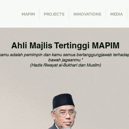
MAPIM
PROJECTS
INNOVATIONS
MEDIA
Ahli Majlis Tertinggi MAPIM
 kamu adalah pemimpin dan kamu semua bertanggungjawab terhadap
bawah jagaanmu."
(Hadis Riwayat al-Bukhari dan Muslim)