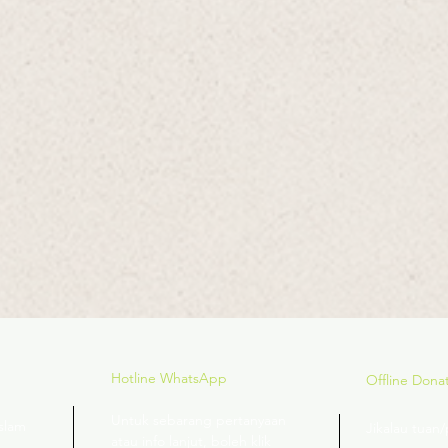
Hotline WhatsApp
Offline Dona
Untuk sebarang pertanyaan
slam
Jikalau tua
atau info lanjut, boleh klik