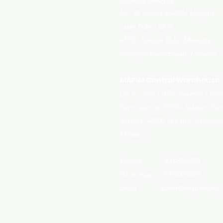
Malaysia (MAPIM)
No
. 25 Wisma MAPIM Malaysia,
Jalan Puteri 2A/3,
43700, Bandar Bukit Mahkota,
Selangor Darul Ehsan, Malaysia.
MAPIM Central Warehouse
Lot 9, Jalan CIPTA Serenia 1 Pus
Perindustrian CIPTA Selatan, Ba
Serenia, 43900 Sepang, Selangor
Malaysia
Hotline : 1300-888-038
WhatsApp : 012-800-2016
Email : admin@mapim.org