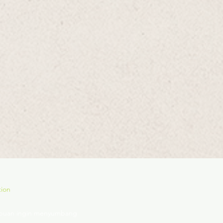
tion
n/puan ingin menyumbang