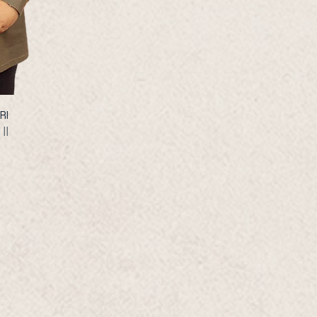
IRI
II