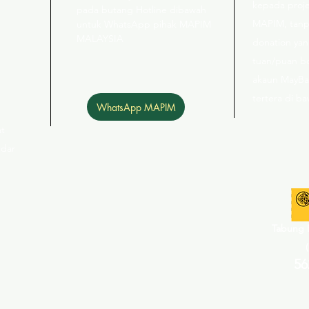
kepada proj
pada butang Hotline dibawah
MAPIM, tanpa
untuk WhatsApp pihak MAPIM
MALAYSIA
donation yan
tuan/puan b
akaun MayBa
tertera di b
WhatsApp MAPIM
at
ndar
Tabung 
56