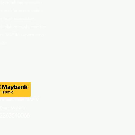
ek-projek kemanusiaan
 melalui sistem online
g telah disediakan,
olehlah menyalin nombor
nk MAPIM seperti yang
awah:
Kemanusiaan MAPIM
(Dana Mapim)
2263540066