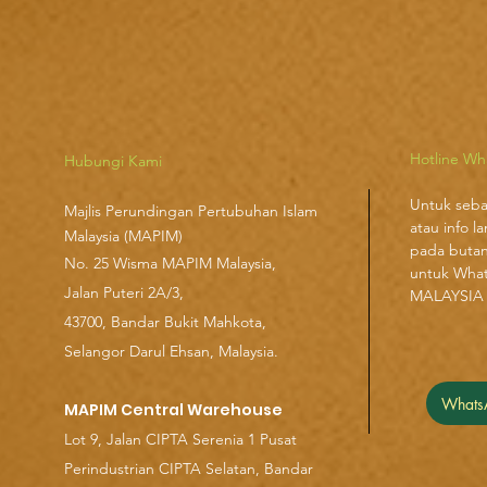
Hotline W
Hubungi Kami
Untuk seba
Majlis Perundingan Pertubuhan Islam
atau info la
Malaysia (MAPIM)
pada butan
No
. 25 Wisma MAPIM Malaysia,
untuk Wha
Jalan Puteri 2A/3,
MALAYSIA
43700, Bandar Bukit Mahkota,
Selangor Darul Ehsan, Malaysia.
Whats
MAPIM Central Warehouse
Lot 9, Jalan CIPTA Serenia 1 Pusat
Perindustrian CIPTA Selatan, Bandar