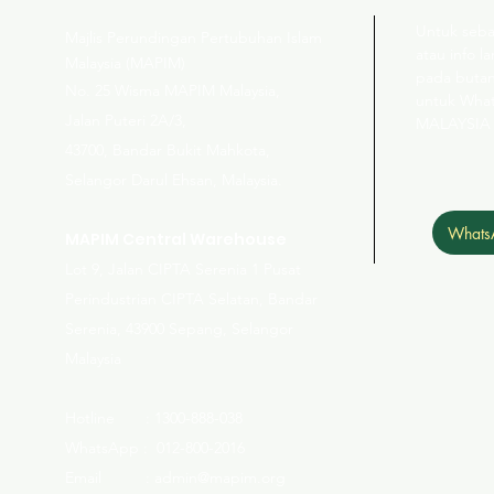
Untuk seba
Majlis Perundingan Pertubuhan Islam
atau info la
Malaysia (MAPIM)
pada butan
No
. 25 Wisma MAPIM Malaysia,
untuk Wha
Jalan Puteri 2A/3,
MALAYSIA
43700, Bandar Bukit Mahkota,
Selangor Darul Ehsan, Malaysia.
Whats
MAPIM Central Warehouse
Lot 9, Jalan CIPTA Serenia 1 Pusat
Perindustrian CIPTA Selatan, Bandar
Serenia, 43900 Sepang, Selangor
Malaysia
Hotline : 1300-888-038
WhatsApp : 012-800-2016
Email : admin@mapim.org