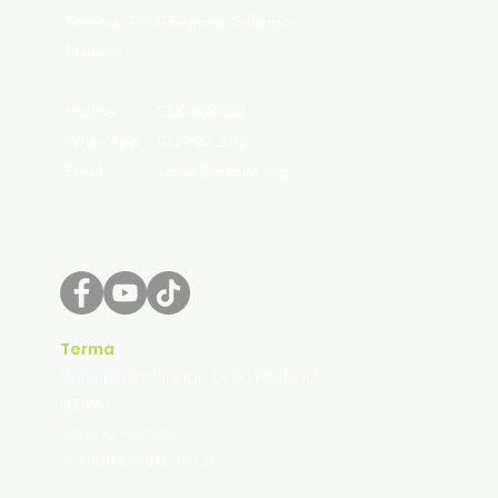
Serenia, 43900 Sepang, Selangor
Malaysia
Hotline : 1300-888-038
WhatsApp : 012-800-2016
Email : admin@mapim.org
Terma
Notis Perlindungan Data Peribadi
(PDPA)
Refund Policies
Soalan Lazim (FAQ)