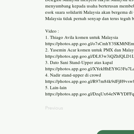
menyumbang kepada usaha berterusan membebas
esok suara solidariti Malaysia akan bergema d
Malaysia tidak pernah senyap dan terus teguh 
Video :
1. Thiago Avila komen untuk Malaysia
https://photos.app.goo.gl/o7sCmhY3SKMtNE
2. Yasemin Acar komen untuk PMX dan Malay
https://photos.app.goo.gl/DL83w3iQZhfQLD1
3. Dato Sani Stand-Upper atas kapal
https://photos.app.goo.gl/XYekHhEY8G3Fu7L
4. Nadir stand-upper di crowd
https://photos.app.goo.gl/R97m84k9dFjH9vsw
5. Lain-lain
https://photos.app.goo.gl/DzqUx64eNWYDFF
Previous