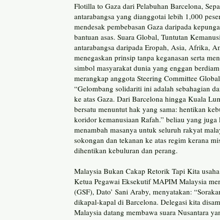
Flotilla to Gaza dari Pelabuhan Barcelona, Sep
antarabangsa yang dianggotai lebih 1,000 pes
mendesak pembebasan Gaza daripada kepungan
bantuan asas. Suara Global, Tuntutan Kemanu
antarabangsa daripada Eropah, Asia, Afrika, 
menegaskan prinsip tanpa keganasan serta men
simbol masyarakat dunia yang enggan berdiam 
merangkap anggota Steering Committee Global 
“Gelombang solidariti ini adalah sebahagian 
ke atas Gaza. Dari Barcelona hingga Kuala Lum
bersatu menuntut hak yang sama: hentikan keb
koridor kemanusiaan Rafah.” beliau yang juga
menambah masanya untuk seluruh rakyat malay
sokongan dan tekanan ke atas regim kerana mi
dihentikan kebuluran dan perang.
Malaysia Bukan Cakap Retorik Tapi Kita usaha
Ketua Pegawai Eksekutif MAPIM Malaysia mera
(GSF), Dato’ Sani Araby, menyatakan: “Sorak
dikapal-kapal di Barcelona. Delegasi kita dis
Malaysia datang membawa suara Nusantara yang 