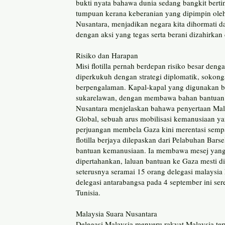
bukti nyata bahawa dunia sedang bangkit berti
tumpuan kerana keberanian yang dipimpin ol
Nusantara, menjadikan negara kita dihormati d
dengan aksi yang tegas serta berani dizahirkan 
Risiko dan Harapan
Misi flotilla pernah berdepan risiko besar deng
diperkukuh dengan strategi diplomatik, sokon
berpengalaman. Kapal-kapal yang digunakan be
sukarelawan, dengan membawa bahan bantuan asa
Nusantara menjelaskan bahawa penyertaan Mal
Global, sebuah arus mobilisasi kemanusiaan y
perjuangan membela Gaza kini merentasi semp
flotilla berjaya dilepaskan dari Pelabuhan Ba
bantuan kemanusiaan. Ia membawa mesej yang 
dipertahankan, laluan bantuan ke Gaza mesti di
seterusnya seramai 15 orang delegasi malaysia
delegasi antarabangsa pada 4 september ini se
Tunisia.
Malaysia Suara Nusantara
Delegasi Malaysia menyeru rakyat Malaysia ter