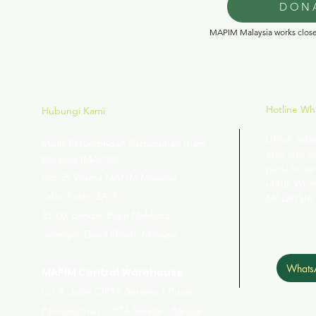
DON
MAPIM Malaysia works closel
Hotline W
Hubungi Kami
Untuk seba
Majlis Perundingan Pertubuhan Islam
atau info la
Malaysia (MAPIM)
pada butan
No
. 25 Wisma MAPIM Malaysia,
untuk Wha
Jalan Puteri 2A/3,
MALAYSIA
43700, Bandar Bukit Mahkota,
Selangor Darul Ehsan, Malaysia.
Whats
MAPIM Central Warehouse
Lot 9, Jalan CIPTA Serenia 1 Pusat
Perindustrian CIPTA Selatan, Bandar