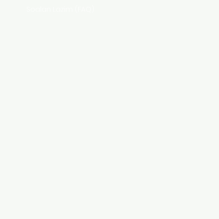
Soalan Lazim (FAQ)