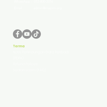
WhatsApp : 012-800-2016
Email : admin@mapim.org
Terma
Notis Perlindungan Data Peribadi
(PDPA)
Refund Policies
Soalan Lazim (FAQ)