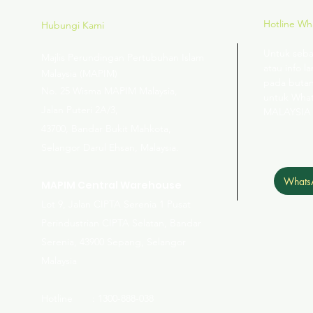
Hotline W
Hubungi Kami
Untuk seba
Majlis Perundingan Pertubuhan Islam
atau info la
Malaysia (MAPIM)
pada butan
No
. 25 Wisma MAPIM Malaysia,
untuk Wha
Jalan Puteri 2A/3,
MALAYSIA
43700, Bandar Bukit Mahkota,
Selangor Darul Ehsan, Malaysia.
Whats
MAPIM Central Warehouse
Lot 9, Jalan CIPTA Serenia 1 Pusat
Perindustrian CIPTA Selatan, Bandar
Serenia, 43900 Sepang, Selangor
Malaysia
Hotline : 1300-888-038