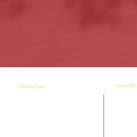
Hotline W
Hubungi Kami
Untuk seba
Majlis Perundingan Pertubuhan Islam
atau info la
Malaysia (MAPIM)
pada butan
No
. 25 Wisma MAPIM Malaysia,
untuk Wha
Jalan Puteri 2A/3,
MALAYSIA
43700, Bandar Bukit Mahkota,