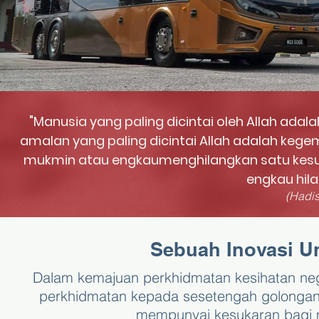
"Manusia yang paling dicintai oleh Allah ada
amalan yang paling dicintai Allah adalah ke
mukmin atau engkaumenghilangkan satu kes
engkau hil
(Hadis
Sebuah Inovasi 
Dalam kemajuan perkhidmatan kesihatan neg
perkhidmatan kepada sesetengah golongan.
mempunyai kesukaran bagi 