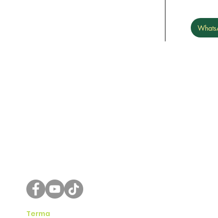
Selangor Darul Ehsan, Malaysia.
Whats
MAPIM Central Warehouse
Lot 9, Jalan CIPTA Serenia 1 Pusat
Perindustrian CIPTA Selatan, Bandar
Serenia, 43900 Sepang, Selangor
Malaysia
Hotline : 1300-888-038
WhatsApp : 012-800-2016
Email : admin@mapim.org
Terma