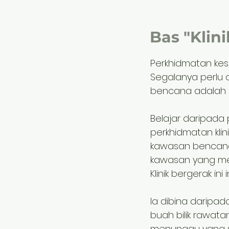
Bas "Kli
Perkhidmatan kesi
Segalanya perlu
bencana adalah se
Belajar daripada
perkhidmatan kli
kawasan bencana. 
kawasan yang me
Klinik bergerak in
Ia dibina daripa
buah bilik rawata
menunggu yang s