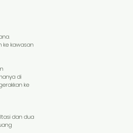
ana.
n ke kawasan
an
manya di
igerakkan ke
ltasi dan dua
ruang