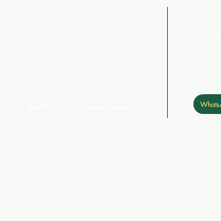
Untuk seba
Majlis Perundingan Pertubuhan Islam
atau info la
Malaysia (MAPIM)
pada butan
No
. 25 Wisma MAPIM Malaysia,
untuk Wha
Jalan Puteri 2A/3,
MALAYSIA
43700, Bandar Bukit Mahkota,
Selangor Darul Ehsan, Malaysia.
Whats
MAPIM Central Warehouse
Lot 9, Jalan CIPTA Serenia 1 Pusat
Perindustrian CIPTA Selatan, Bandar
Serenia, 43900 Sepang, Selangor
Malaysia
Hotline : 1300-888-038
WhatsApp : 012-800-2016
Email : admin@mapim.org