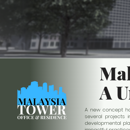
Mal
A U
A new concept ha
several projects
developmental pla
impactful practices